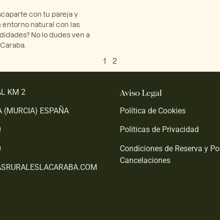
caparte con tu pareja y
n entorno natural con las
idades? No lo dudes ven a
 Caraba.
1
2
Aviso Legal
L KM 2
 (MURCIA) ESPAÑA
Política de Cookies
0
Politicas de Privacidad
0
Condiciones de Reserva y Pol
Cancelaciones
ASRURALESLACARABA.COM