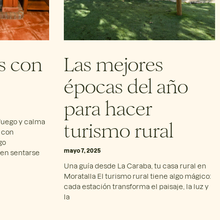
s con
Las mejores
épocas del año
para hacer
turismo rural
fuego y calma
l con
go
mayo 7, 2025
en sentarse
Una guía desde La Caraba, tu casa rural en
Moratalla El turismo rural tiene algo mágico:
cada estación transforma el paisaje, la luz y
la