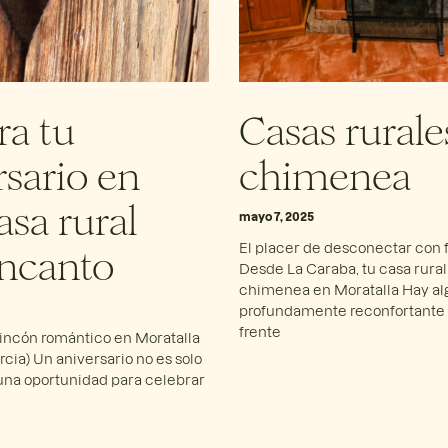
ra tu
Casas rurale
rsario en
chimenea
asa rural
mayo 7, 2025
ncanto
El placer de desconectar con 
Desde La Caraba, tu casa rura
chimenea en Moratalla Hay al
profundamente reconfortante 
frente
rincón romántico en Moratalla
cia) Un aniversario no es solo
una oportunidad para celebrar