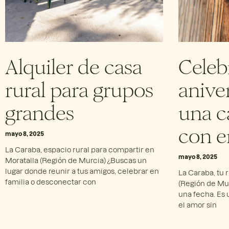
Alquiler de casa
Celeb
rural para grupos
anive
grandes
una c
con e
mayo 8, 2025
La Caraba, espacio rural para compartir en
mayo 8, 2025
Moratalla (Región de Murcia) ¿Buscas un
lugar donde reunir a tus amigos, celebrar en
La Caraba, tu 
familia o desconectar con
(Región de Mur
una fecha. Es 
el amor sin