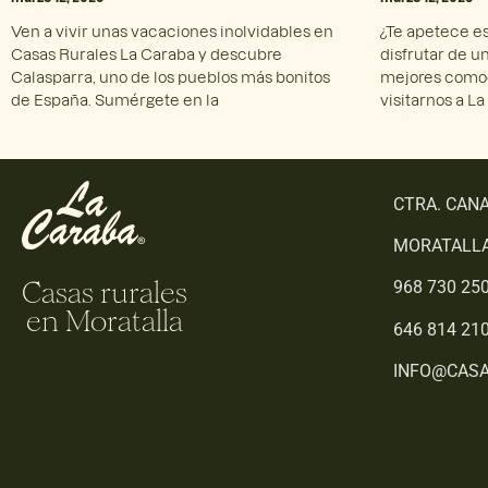
Ven a vivir unas vacaciones inolvidables en
¿Te apetece es
Casas Rurales La Caraba y descubre
disfrutar de u
Calasparra, uno de los pueblos más bonitos
mejores comod
de España. Sumérgete en la
visitarnos a La
CTRA. CANA
MORATALLA
Casas rurales
968 730 25
en Moratalla
646 814 21
INFO@CAS